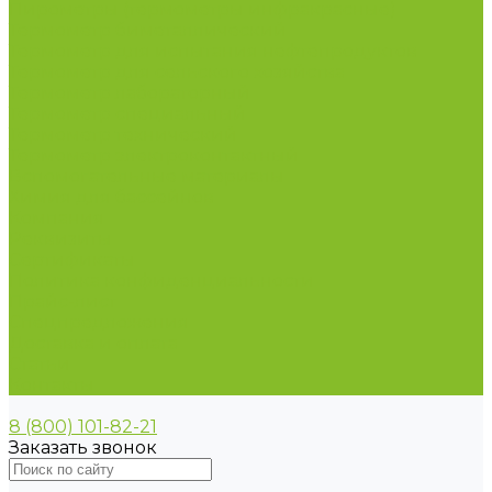
Пирометры (термометры инфракрасные)
Термометр биметаллический
Термометр для испытания нефтепродуктов
Термометр для сельского хозяйства
Термометр лабораторный
Термометр специальный
Термометр технический
Термометр электроконтактный
Вспомогательные материалы
Химия для бассейнов
Компания
Реквизиты
Сертификаты
Политика конфиденциальности
Прайс-лист
Спецпредложения
Доставка и оплата
Статьи
Контакты
8 (800) 101-82-21
Заказать звонок