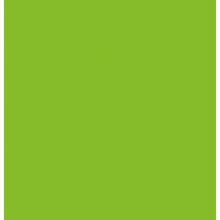
Дозаторы (диспенсеры) контактные и
бесконтактные
Маски и средства индивидуальной защиты
Посуда лабораторная
Лабораторная посуда из пластика
Лабораторная посуда из стекла
Лабораторная посуда из фарфора
Приборы и оборудование
Микроскопы
Общелабораторное оборудование
Приборы для дорожно-строительных
лабораторий
Весы лабораторные
Пищевые добавки
Мебель лабораторная
Вытяжные шкафы
Мебель для кабинетов химии/физики
Мойки лабораторные
Дезинфицирующие средства
Дезинфекционные коврики
Дезинфицирующие средства с альдегидами
Кожные антисептики, готовые растворы (спреи)
Термометры
Гигрометры