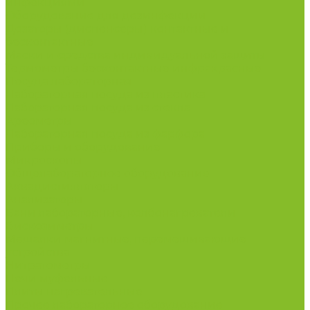
инфекциями
Оборудование для дезинфекции
Дозаторы (диспенсеры) контактные и
бесконтактные
Маски и средства индивидуальной защиты
Термометры бесконтактные инфракрасные
Посуда лабораторная
Лабораторная посуда из пластика
Лабораторная посуда из стекла
Ареометры
Лабораторная посуда из фарфора
Приборы и оборудование
Микроскопы
Общелабораторное оборудование
Аквадистилляторы
Анализаторы
Бани лабораторные, колбонагреватели
Вискозиметры
Мешалки магнитные, перемешивающие
устройства
Нитратометры
Печи муфельные
Плиты нагревательные
Прочее лабораторное оборудование