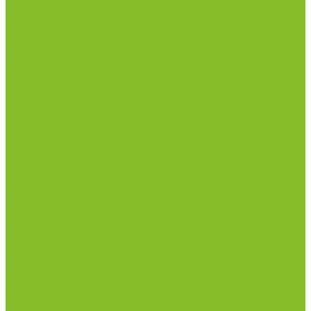
Столы весовые
Столы лабораторные
Стулья лабораторные
Тумбы
Шкафы лабораторные
Дезинфицирующие средства
Дезинфекционные коврики
Дезинфицирующие средства с альдегидами
Кожные антисептики, готовые растворы (спреи)
Средства на основе катионных поверхностно-
активных вещества (КПАВ)
Средства на основе кислородактивных
соединений
Средства на основе хлорактивных соединений
Химические индикаторы и тесты
Индикаторные полоски концентрации растворов
Индикаторы контроля Воздушной стерилизации
Биологические индикаторы воздушной
стерилизации
Индикаторы контроля Газовой стерилизации
Индикаторы контроля предстерил. обработки
Термометры
Гигрометры
Измерители влажности и температуры