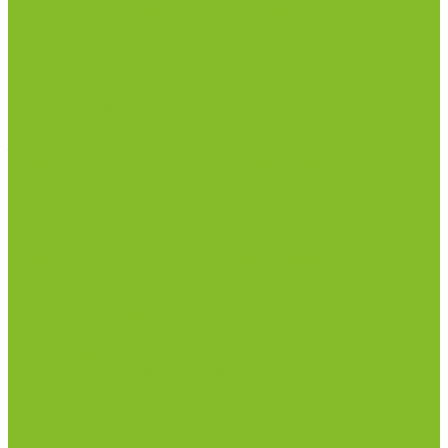
рН-метры, иономеры, кондуктометры
Спектрофотометры и рефрактометры
Стерилизаторы
Сушильные шкафы (лабораторные)
Термостаты
Центрифуги
Приборы для дорожно-строительных
лабораторий
Приборы для молочной промышленности
Анализаторы влажности
Анализаторы качества молока
Анализаторы соматических клеток
Метод Кьельдаля (определение азота и белка)
Приборы для хлебопекарной промышленности
Приборы ПЧП и комплектующие к ним
Весы лабораторные
Пищевые добавки
Мебель лабораторная
Вытяжные шкафы
Мебель для кабинетов химии/физики
Мойки лабораторные
Раздевалки
Стеллажи