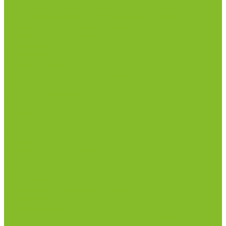
Измерители влажности и температуры
Пирометры (термометры инфракрасные)
Вспомогательные материалы
Химия для бассейнов
Компания
Реквизиты
Сертификаты
Политика конфиденциальности
Прайс-лист
Спецпредложения
Доставка и оплата
Статьи
Контакты
...
Каталог товаров
Химические реактивы
ГСО
Индикаторы
Питательные среды
Реагенты для водоподготовки
Реактивы
Стандарт-титры
Продукция для профилактики и борьбы с