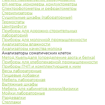
рН-метры, иономеры, кондуктометры
Спектрофотометры и рефрактометры
Стерилизаторы
Сушильные шкафы (лабораторные)
Термостаты
Центрифуги
Приборы для дорожно-строительных
лабораторий
Приборы для молочной промышленности
Анализаторы влажности
Анализаторы качества молока
Анализаторы соматических клеток
Метод Кьельдаля (определение азота и белка)
Приборы для хлебопекарной промышленности
Приборы ПЧП и комплектующие к ним
Весы лабораторные
Пищевые добавки
Мебель лабораторная
Вытяжные шкафы
Мебель для кабинетов химии/физики
Мойки лабораторные
Раздевалки
Стеллажи